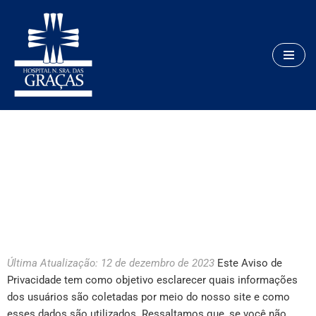
Pular
para
o
conteúdo
Aviso de Privacidade
Última Atualização: 12 de dezembro de 2023
Este Aviso de
Privacidade tem como objetivo esclarecer quais informações
dos usuários são coletadas por meio do nosso site e como
esses dados são utilizados.
Ressaltamos que, se você não