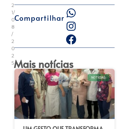
2
1/
Compartilhar
0
8
/
2
0
2
Mais notícias
5
NOTÍCIAS
UM GESTO QUE TRANSFORMA